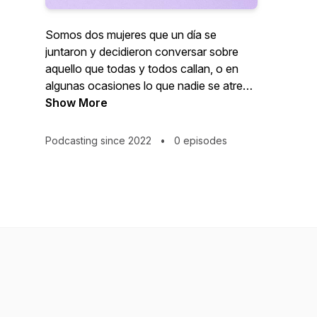
Somos dos mujeres que un día se
juntaron y decidieron conversar sobre
aquello que todas y todos callan, o en
algunas ocasiones lo que nadie se atreve
a hablar. Te invitamos a un espacio sin
Show More
censura ni prejuicios. Annie, y Stephanie
les dan la bienvenida al podcast NO
Podcasting since 2022
•
0 episodes
CALLAMOS MUJERES.